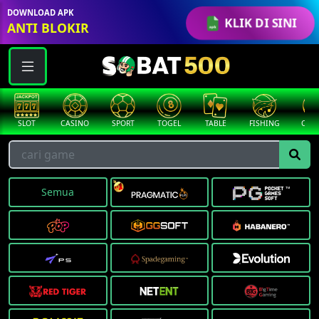
DOWNLOAD APK
KLIK DI SINI
ANTI BLOKIR
SLOT
CASINO
SPORT
TOGEL
TABLE
FISHING
COCK
Semua