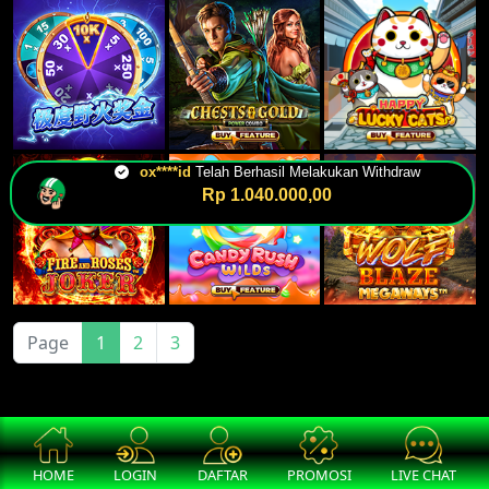
ox****id
Telah Berhasil Melakukan Withdraw
Rp 1.040.000,00
Page
1
2
3
HOME
LOGIN
DAFTAR
PROMOSI
LIVE CHAT