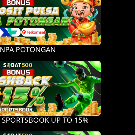
TANPA POTONGAN
 SPORTSBOOK UP TO 15%