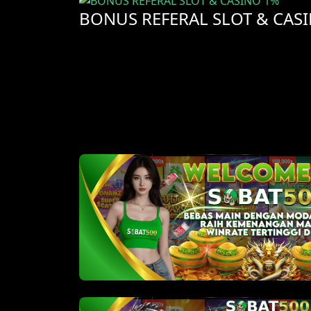
BONUS REFERAL SLOT & CAS