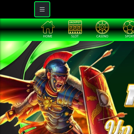
HOME
SLOT
CASINO
SPOR