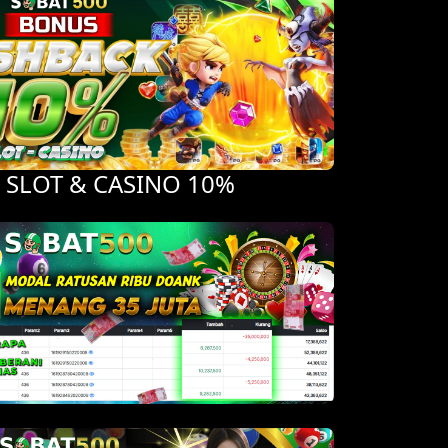
SLOT & CASINO 10%