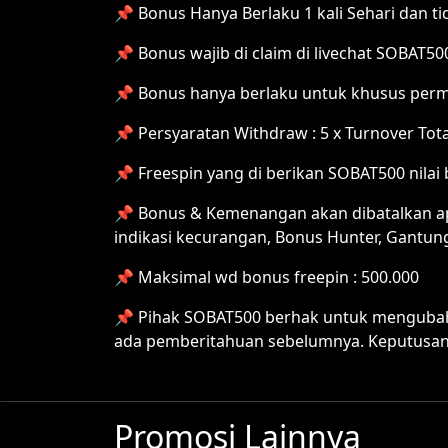
📌 Bonus Hanya Berlaku 1 kali Sehari dan t
📌 Bonus wajib di claim di livechat SOBAT5
📌 Bonus hanya berlaku untuk khusus per
📌 Persyaratan Withdraw : 5 x Turnover Tota
📌 Freespin yang di berikan SOBAT500 nilai 
📌 Bonus & Kemenangan akan dibatalkan apa
indikasi kecurangan, Bonus Hunter, Gant
📌 Maksimal wd bonus freepin : 500.000
📌 Pihak SOBAT500 berhak untuk mengubah
ada pemberitahuan sebelumnya. Keputusan 
Promosi Lainnya