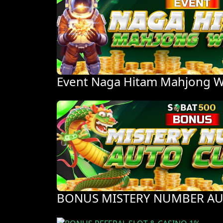
Event Naga Hitam Mahjong W
BONUS MISTERY NUMBER A