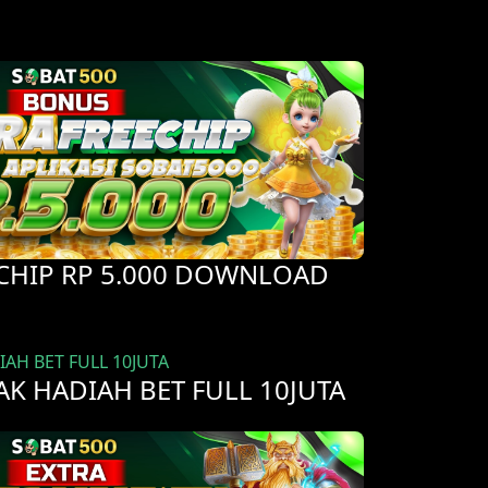
CHIP RP 5.000 DOWNLOAD
AK HADIAH BET FULL 10JUTA