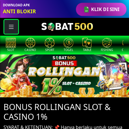
DOWNLOAD APK
KLIK DI SINI
ANTI BLOKIR
CASINO
SPORT
TOGEL
TABLE
FISHING
COCK F.
ARC
BONUS ROLLINGAN SLOT &
CASINO 1%
SYARAT & KETENTUAN: 📌 Hanya berlaku untuk semua