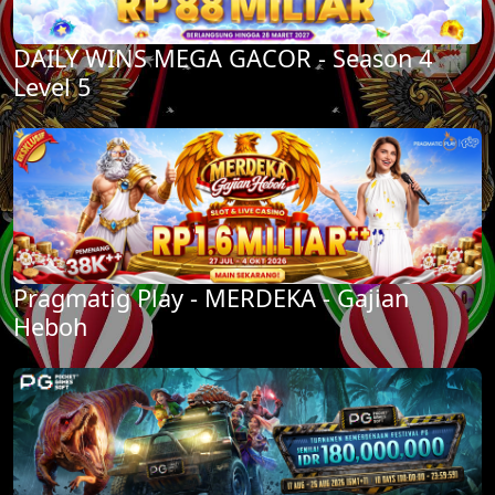
DAILY WINS MEGA GACOR - Season 4
Level 5
Pragmatig Play - MERDEKA - Gajian
Heboh