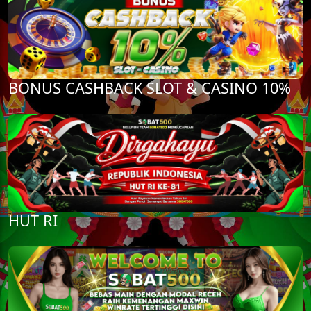
BONUS CASHBACK SLOT & CASINO 10%
HUT RI