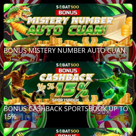
BONUS MISTERY NUMBER AUTO CUAN
BONUS CASHBACK SPORTSBOOK UP TO
15%