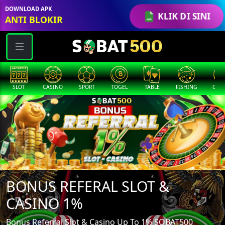
DOWNLOAD APK
KLIK DI SINI
ANTI BLOKIR
SLOT
CASINO
SPORT
TOGEL
TABLE
FISHING
COCK
BONUS REFERAL SLOT &
CASINO 1%
Bonus Referral Slot & Casino Up To 1% SOBAT500