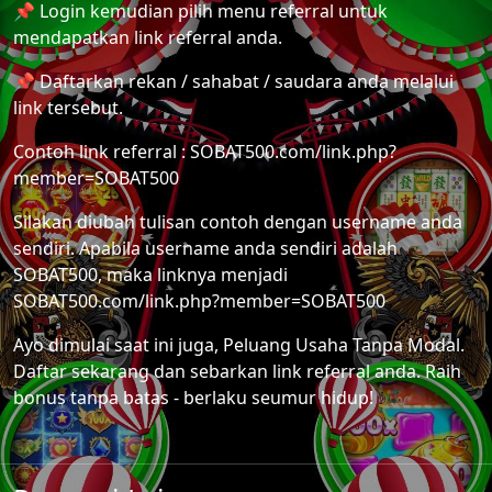
📌 Login kemudian pilih menu referral untuk
mendapatkan link referral anda.
📌 Daftarkan rekan / sahabat / saudara anda melalui
link tersebut.
Contoh link referral : SOBAT500.com/link.php?
member=SOBAT500
Silakan diubah tulisan contoh dengan username anda
sendiri. Apabila username anda sendiri adalah
SOBAT500, maka linknya menjadi
SOBAT500.com/link.php?member=SOBAT500
Ayo dimulai saat ini juga, Peluang Usaha Tanpa Modal.
Daftar sekarang dan sebarkan link referral anda. Raih
bonus tanpa batas - berlaku seumur hidup!