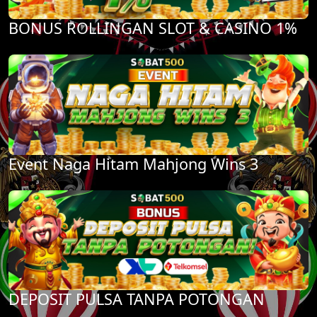
BONUS ROLLINGAN SLOT & CASINO 1%
Event Naga Hitam Mahjong Wins 3
DEPOSIT PULSA TANPA POTONGAN