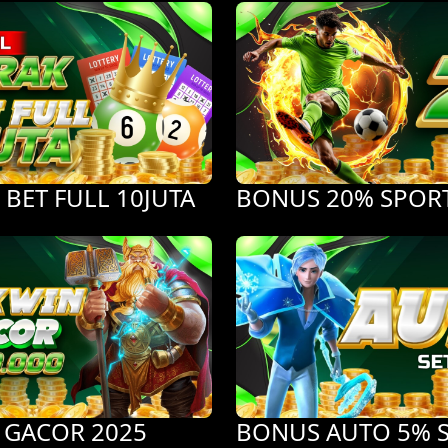
 BET FULL 10JUTA
BONUS 20% SPO
 GACOR 2025
BONUS AUTO 5% S