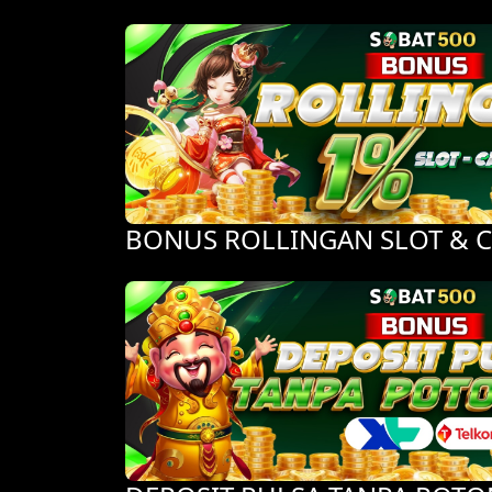
BONUS ROLLINGAN SLOT & 