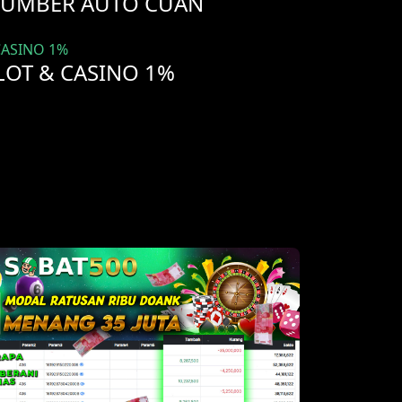
NUMBER AUTO CUAN
LOT & CASINO 1%