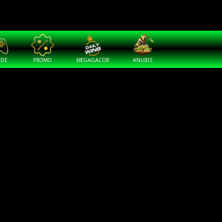
ADE
PROMO
MEGAGACOR
ANUBIS