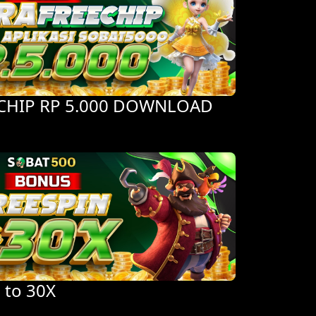
CHIP RP 5.000 DOWNLOAD
 to 30X