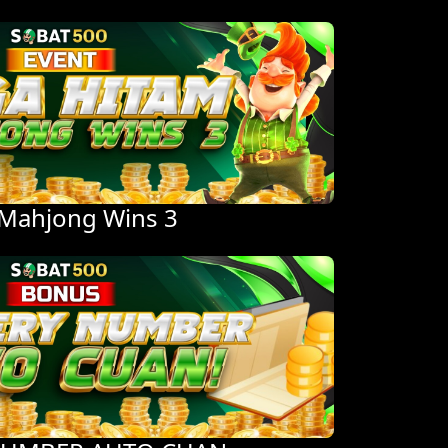
 Mahjong Wins 3