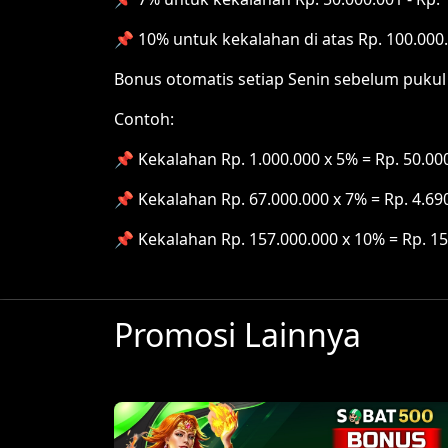
📌 10% untuk kekalahan di atas Rp. 100.000
Bonus otomatis setiap Senin sebelum pukul
Contoh:
📌 Kekalahan Rp. 1.000.000 x 5% = Rp. 50.00
📌 Kekalahan Rp. 67.000.000 x 7% = Rp. 4.69
📌 Kekalahan Rp. 157.000.000 x 10% = Rp. 15
Promosi Lainnya