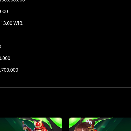
.000
 13.00 WIB.
0
0.000
.700.000