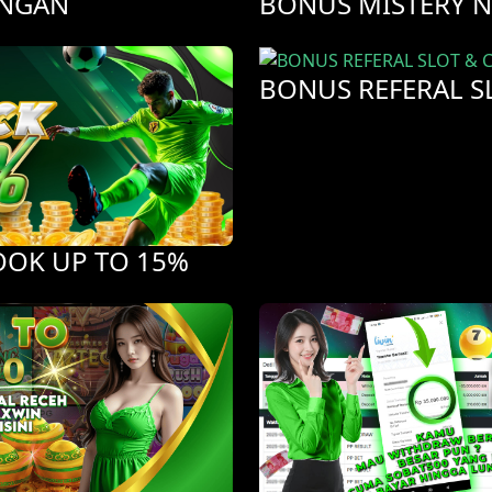
ONGAN
BONUS MISTERY 
BONUS REFERAL S
OK UP TO 15%