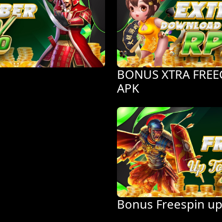
BONUS XTRA FREE
APK
Bonus Freespin up