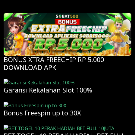
BONUS XTRA FREECHIP RP 5.000
DOWNLOAD APK
Garansi Kekalahan Slot 100%
Bonus Freespin up to 30X