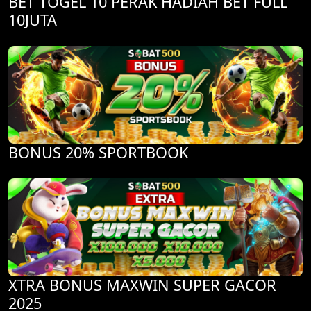
BET TOGEL 10 PERAK HADIAH BET FULL
10JUTA
BONUS 20% SPORTBOOK
XTRA BONUS MAXWIN SUPER GACOR
2025