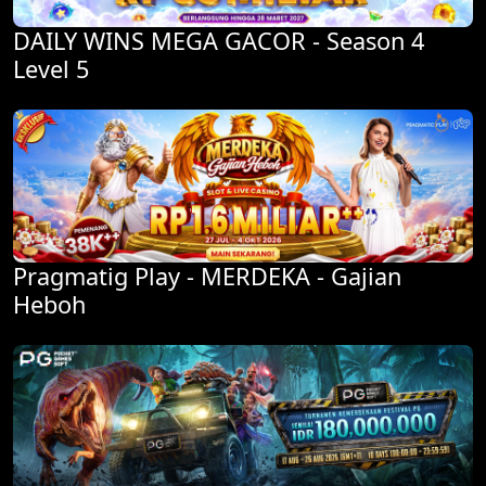
DAILY WINS MEGA GACOR - Season 4
Level 5
Pragmatig Play - MERDEKA - Gajian
Heboh