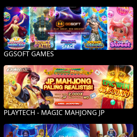
GGSOFT GAMES
PLAYTECH - MAGIC MAHJONG JP